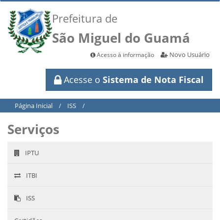
Prefeitura de
São Miguel do Guamá
Novo Usuário
Acesso à informação
Acesse o
Sistema de Nota Fiscal
Página Inicial
ISS
/
/
Serviços
IPTU
ITBI
ISS