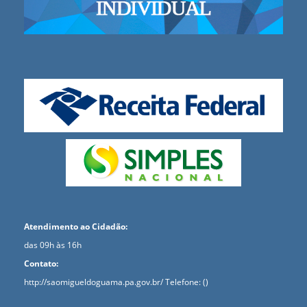
Atendimento ao Cidadão:
das 09h às 16h
Contato:
http://saomigueldoguama.pa.gov.br/
Telefone: ()