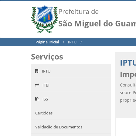
Prefeitura de
São Miguel do Gua
Página Inicial
IPTU
/
/
Serviços
IPT
IPTU
Impo
Consult
ITBI
sobre P
ISS
proprie
Certidões
Validação de Documentos